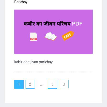
Parichay
kabir das jivan parichay
Posts
1
2
…
5
navigation